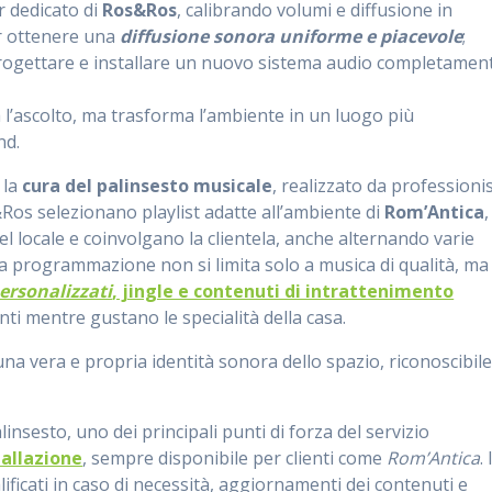
r dedicato di
Ros&Ros
, calibrando volumi e diffusione in
er ottenere una
diffusione sonora uniforme e piacevole
;
 progettare e installare un nuovo sistema audio completamen
a l’ascolto, ma trasforma l’ambiente in un luogo più
nd.
 la
cura del palinsesto musicale
, realizzato da professionis
Ros selezionano playlist adatte all’ambiente di
Rom’Antica
,
l locale e coinvolgano la clientela, anche alternando varie
La programmazione non si limita solo a musica di qualità, ma
ersonalizzati
, jingle e contenuti di intrattenimento
enti mentre gustano le specialità della casa.
na vera e propria identità sonora dello spazio, riconoscibile
alinsesto, uno dei principali punti di forza del servizio
tallazione
, sempre disponibile per clienti come
Rom’Antica
. 
lificati in caso di necessità, aggiornamenti dei contenuti e