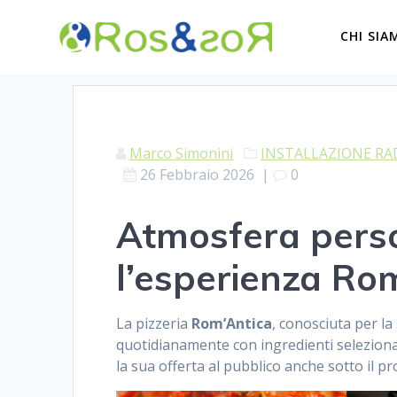
Skip
to
CHI SIA
content
Marco Simonini
INSTALLAZIONE RA
26 Febbraio 2026
|
0
Atmosfera perso
l’esperienza Ro
La pizzeria
Rom’Antica
, conosciuta per la
quotidianamente con ingredienti selezionati
la sua offerta al pubblico anche sotto il pr