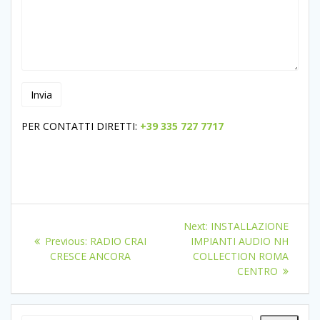
PER CONTATTI DIRETTI:
+39 335 727 7717
Navigazione
Next
Next:
INSTALLAZIONE
articoli
Previous
post:
Previous:
RADIO CRAI
IMPIANTI AUDIO NH
post:
CRESCE ANCORA
COLLECTION ROMA
CENTRO