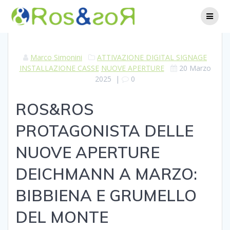
Skip
to
content
Marco Simonini
ATTIVAZIONE DIGITAL SIGNAGE
INSTALLAZIONE CASSE
NUOVE APERTURE
20 Marzo
2025
|
0
ROS&ROS
PROTAGONISTA DELLE
NUOVE APERTURE
DEICHMANN A MARZO:
BIBBIENA E GRUMELLO
DEL MONTE