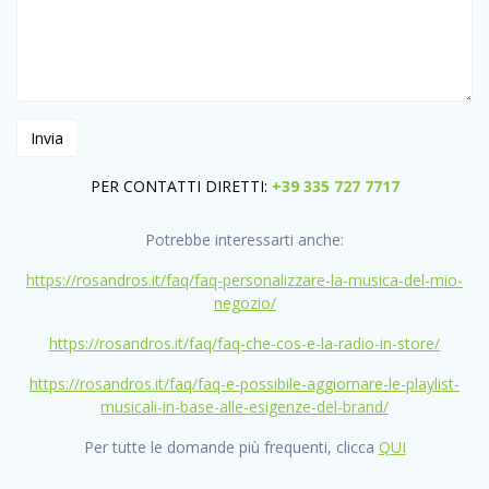
PER CONTATTI DIRETTI:
+39 335 727 7717
Potrebbe interessarti anche:
https://rosandros.it/faq/faq-personalizzare-la-musica-del-mio-
negozio/
https://rosandros.it/faq/faq-che-cos-e-la-radio-in-store/
https://rosandros.it/faq/faq-e-possibile-aggiornare-le-playlist-
musicali-in-base-alle-esigenze-del-brand/
Per tutte le domande più frequenti, clicca
QUI